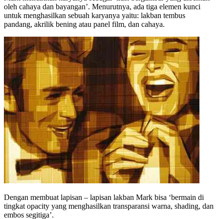
oleh cahaya dan bayangan’. Menurutnya, ada tiga elemen kunci
untuk menghasilkan sebuah karyanya yaitu: lakban tembus
pandang, akrilik bening atau panel film, dan cahaya.
Dengan membuat lapisan – lapisan lakban Mark bisa ‘bermain di
tingkat opacity yang menghasilkan transparansi warna, shading, dan
embos segitiga’.