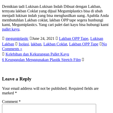
Demikian tadi Lukisan-Lukisan Indah Dibuat dengan Lakban,
ternyata lakban Coklat yang dijual Megumiplastics bisa di ubah
menjadi lukisan indah yang bisa menghasilkan uang. Apabila Anda
membutuhlan Lakban coklat, lakban OPP tape segera hunbungi
kami, Megumiplastics. Yang cari palet dari kayu bisa hubungi kami
pallet kayu
.
megumiplastic
June 24, 2021
Lakban OPP Tape
,
Lukisan
Lakban
Isolasi
,
lakban
,
Lakban Coklat
,
Lakban OPP Tape
No
Comments »
Kelebihan dan Kekurangan Pallet Kayu
6 Keunggulan Menggunakan Plastik Stretch Film
Leave a Reply
Your email address will not be published.
Required fields are
marked
*
Comment
*