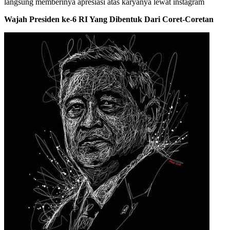
langsung memberinya apresiasi atas karyanya lewat instagram
Wajah Presiden ke-6 RI Yang Dibentuk Dari Coret-Coretan