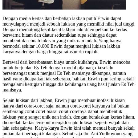
Dengan media kertas dan berbahan lakban putih Erwin dapat
menyulapnya menjadi sebuah lukisan yang memiliki nilai jual tinggi.
Dengan memotong kecil-kecil lakban lalu ditempelkan ke kertas
berwarna hitam dan diatur sedemikian rupa sehingga dapat
membentuk sebuah lukisan yang unik nan indah. Yang hanya
bermodal sekitar 10.000 Erwin dapat menjual lukisan lakban
karyanya dengan harga hingga ratusan riu rupiah.
Berawal dari keterbatasan biaya untuk kuliahnya, Erwin mencoba
untuk berjualan Es Teh dengan modal pijaman, dia selalu
bersemangat untuk menjual Es Teh manisnya dikampus, namun
hasil yang didapatkan tak seberapa, bahkan Erwin pun sering sekali
mengalami kerugian hingga dia kehilangan uang hasil jualan Es Teh
manisnya.
Selain lukisan dari lakban, Erwin juga membuat inofasi lukisan
hanya dari corat-coret saja. namun corat-coret karyanya ini bukan
sembarang corat-coret biasa. corat-coretnya dapat membentuk
lukisan yang sangat unik nan indah. dengan beralaskan kertas hitam,
dicoretlah kertas tersebut menjadi suatu lukisan seperti wajah dan
lain sebagainya. Karya-karya Erwin kini telah menuai banyak sekali
pujian dari berbagai kalangan. Sebut saja Ibu Ani Yudhoyono yang