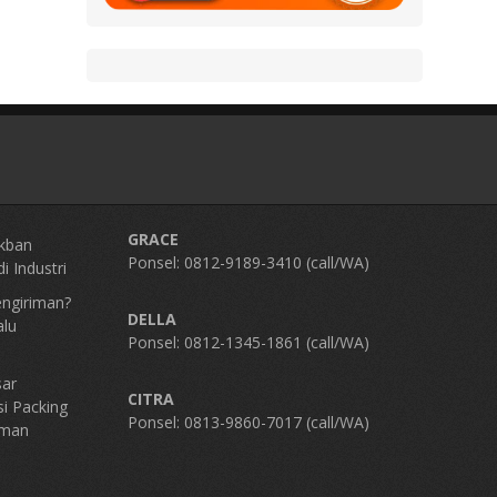
GRACE
kban
Ponsel: 0812-9189-3410 (call/WA)
i Industri
engiriman?
DELLA
alu
Ponsel: 0812-1345-1861 (call/WA)
sar
CITRA
si Packing
Ponsel: 0813-9860-7017 (call/WA)
Aman