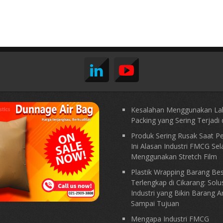
Kesalahan Menggunakan La
Packing yang Sering Terjadi d
Produk Sering Rusak Saat P
Ini Alasan Industri FMCG Sel
Menggunakan Stretch Film
Plastik Wrapping Barang Be
Terlengkap di Cikarang: Solu
Industri yang Bikin Barang 
Sampai Tujuan
Mengapa Industri FMCG