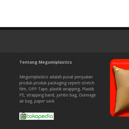
Tentang Megumiplastics
Megumiplastics adalah pusat penjualan
produk-produk packaging seperti stretch
film, OPP Tape, plastik wrapping, Plastik
PE, strapping band, jumbo bag, Dunnage
air bag, paper sack