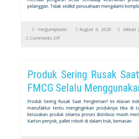
pelanggan. Tidak sedikit perusahaan mengalami kompla
megumiplastic
August 6, 2026
lakban 
on
Comments Off
Kesalahan
Menggunakan
Lakban
Produk Sering Rusak Saat 
Packing
yang
FMCG Selalu Menggunakan
Sering
Terjadi
Produk Sering Rusak Saat Pengiriman? Ini Alasan In
di
manufaktur tentu menginginkan produknya tiba di 
kerusakan produk selama proses distribusi masih men
Industri
Karton penyok, pallet roboh di dalam truk, kemasan