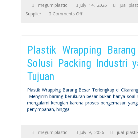
megumiplastic
July 14, 2026
jual plas
on
Supplier
Comments Off
Produk
Sering
Rusak
Plastik Wrapping Barang
Saat
Pengiriman?
Solusi Packing Industri
Ini
Tujuan
Alasan
Industri
Plastik Wrapping Barang Besar Terlengkap di Cikaran
FMCG
Mengirim barang berukuran besar bukan hanya soal m
Selalu
mengalami kerugian karena proses pengemasan yang k
Menggunakan
penyimpanan, hingga
Stretch
Film
megumiplastic
July 9, 2026
jual plast