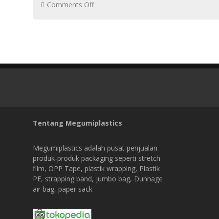
on
Comments Off
Plastik
Wrapping
Barang
Besar
Terlengkap
di
Cikarang:
Solusi
Tentang Megumiplastics
Packing
Industri
Megumiplastics adalah pusat penjualan
yang
produk-produk packaging seperti stretch
film, OPP Tape, plastik wrapping, Plastik
Bikin
PE, strapping band, jumbo bag, Dunnage
Barang
air bag, paper sack
Aman
Sampai