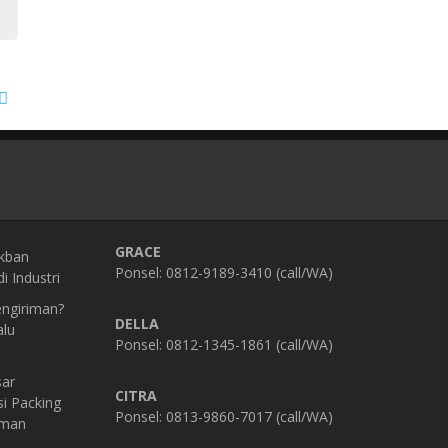
GRACE
kban
Ponsel: 0812-9189-3410 (call/WA)
i Industri
engiriman?
DELLA
alu
Ponsel: 0812-1345-1861 (call/WA)
sar
CITRA
si Packing
Ponsel: 0813-9860-7017 (call/WA)
Aman