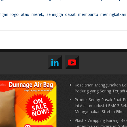
dengan logo atau merek, sehingga dapat membantu meningkatkan
Kesalahan Menggunakan La
Packing yang Sering Terjadi d
Produk Sering Rusak Saat P
Ini Alasan Industri FMCG Sel
Menggunakan Stretch Film
Plastik Wrapping Barang Be
Terlengkap di Cikarang: Solu