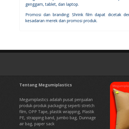
genggam, tablet, dan laptop.
Promosi dan branding: Shrink film dapat dicetak 
kesadaran merek dan promosi produk.
Tentang Megumiplastics
Megumiplastics adalah pusat penjualan
produk-produk packaging seperti stretch
film, OPP Tape, plastik wrapping, Plastik
PE, strapping band, jumbo bag, Dunnage
air bag, paper sack