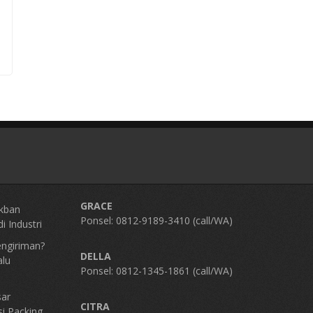
GRACE
kban
Ponsel: 0812-9189-3410 (call/WA)
i Industri
engiriman?
DELLA
alu
Ponsel: 0812-1345-1861 (call/WA)
sar
CITRA
si Packing