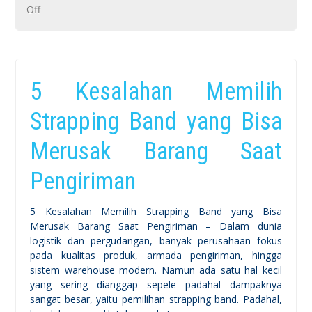
on
Off
Manfaat
Nyata
Strapping
5 Kesalahan Memilih
Band
untuk
Strapping Band yang Bisa
Kebutuhan
Merusak Barang Saat
Pengiriman
Ekspor
Pengiriman
5 Kesalahan Memilih Strapping Band yang Bisa
Merusak Barang Saat Pengiriman – Dalam dunia
logistik dan pergudangan, banyak perusahaan fokus
pada kualitas produk, armada pengiriman, hingga
sistem warehouse modern. Namun ada satu hal kecil
yang sering dianggap sepele padahal dampaknya
sangat besar, yaitu pemilihan strapping band. Padahal,