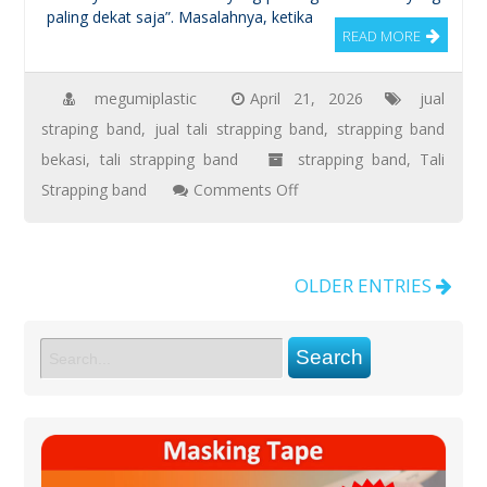
paling dekat saja”. Masalahnya, ketika
READ MORE
megumiplastic
April 21, 2026
jual
straping band
,
jual tali strapping band
,
strapping band
bekasi
,
tali strapping band
strapping band
,
Tali
on
Strapping band
Comments Off
Jual
Tali
Strapping
OLDER ENTRIES
Band
Terdekat
&
Berkualitas