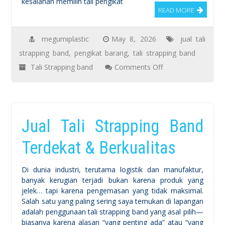
kesalahan memilih tali pengikat
READ MORE
megumiplastic
May 8, 2026
jual tali
strapping band
,
pengikat barang
,
tali strapping band
on
Tali Strapping band
Comments Off
5
Kesalahan
Memilih
Jual Tali Strapping Band
Strapping
Band
Terdekat & Berkualitas
yang
Bisa
Di dunia industri, terutama logistik dan manufaktur,
Merusak
banyak kerugian terjadi bukan karena produk yang
jelek… tapi karena pengemasan yang tidak maksimal.
Barang
Salah satu yang paling sering saya temukan di lapangan
Saat
adalah penggunaan tali strapping band yang asal pilih—
Pengiriman
biasanya karena alasan “yang penting ada” atau “yang