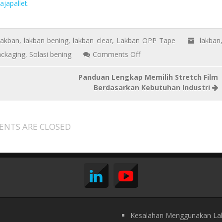
ajapallet
.
lakban
,
lakban bening
,
lakban clear
,
Lakban OPP Tape
lakban
on
ackaging
,
Solasi bening
Comments Off
Jual
Panduan Lengkap Memilih Stretch Film
Lakban
Berdasarkan Kebutuhan Industri
OPP
Tape
Bening
NTS ARE CLOSED
Cikarang
Kesalahan Menggunakan La