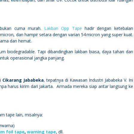
s—bukan cuma murah.
Lakban Opp Tape
hadir dengan ketebalan
 micron, dan hampir setara dengan varian 54 micron yang super kuat.
 lama dan hemat.
um biodegradable. Tapi dibandingkan lakban biasa, daya tahan dan
untuk operasional jangka panjang.
di
Cikarang Jababeka
, tepatnya di Kawasan Industri Jababeka V. Ini
pa harus kirim dari Jakarta. Armada mereka siap antar langsung ke
m tape lain, misalnya:
rwarna)
m foil tape
,
warning tape
, dll.