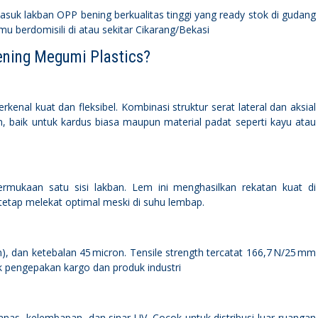
asuk lakban OPP bening berkualitas tinggi yang ready stok di gudang
mu berdomisili di atau sekitar Cikarang/Bekasi
ning Megumi Plastics?
rkenal kuat dan fleksibel. Kombinasi struktur serat lateral dan aksial
, baik untuk kardus biasa maupun material padat seperti kayu atau
mukaan satu sisi lakban. Lem ini menghasilkan rekatan kuat di
etap melekat optimal meski di suhu lembap.
 cm), dan ketebalan 45 micron. Tensile strength tercatat 166,7 N/25 mm
k pengepakan kargo dan produk industri
anas, kelembapan, dan sinar UV. Cocok untuk distribusi luar ruangan