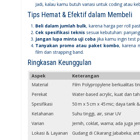
Jadi, kalau kamu butuh variasi untuk coding atau keb
Tips Hemat & Efektif dalam Membeli
Beli dalam jumlah bulk
, karena harga per roll pas
Cek spesifikasi teknis
sesuai kebutuhan: panjang r
Jangan lupa minta uji coba
jika kamu ingin test 
Tanyakan promo atau paket kombo
, karena 
film dan strapping band.
Ringkasan Keunggulan
Aspek
Keterangan
Material
Film Polypropylene berkualitas ti
Perekat
Water-based acrylic, kuat dan t
Spesifikasi
50 m x 5 cm x 45 mic; daya tarik &
Ketahanan
Suhu tinggi, air, sinar UV
Varian
Jernih, coklat, warna; ada juga jen
Lokasi & Layanan
Gudang di Cikarang Jababeka; anta