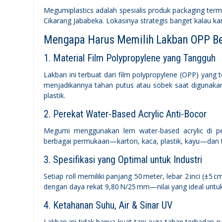
Megumiplastics adalah spesialis produk packaging term
Cikarang Jababeka. Lokasinya strategis banget kalau ka
Mengapa Harus Memilih Lakban OPP Be
1. Material Film Polypropylene yang Tangguh
Lakban ini terbuat dari film polypropylene (OPP) yang te
menjadikannya tahan putus atau sobek saat digunakan
plastik.
2. Perekat Water-Based Acrylic Anti-Bocor
Megumi menggunakan lem water-based acrylic di per
berbagai permukaan—karton, kaca, plastik, kayu—dan t
3. Spesifikasi yang Optimal untuk Industri
Setiap roll memiliki panjang 50 meter, lebar 2 inci (±5
dengan daya rekat 9,80 N/25 mm—nilai yang ideal untu
4. Ketahanan Suhu, Air & Sinar UV
Lakban ini tidak hanya kuat tapi juga tahan terhadap p