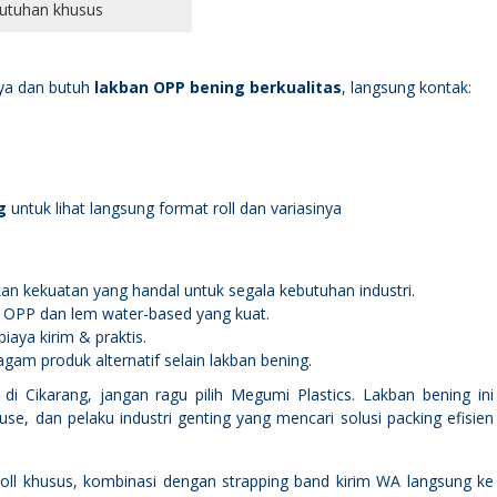
butuhan khusus
nya dan butuh
lakban OPP bening berkualitas
, langsung kontak:
g
untuk lihat langsung format roll dan variasinya
 kekuatan yang handal untuk segala kebutuhan industri.
ilm OPP dan lem water-based yang kuat.
iaya kirim & praktis.
am produk alternatif selain lakban bening.
i Cikarang, jangan ragu pilih Megumi Plastics. Lakban bening ini
se, dan pelaku industri genting yang mencari solusi packing efisien
n roll khusus, kombinasi dengan strapping band kirim WA langsung ke