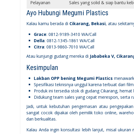
Pelayanan
Sales yang solid & siap bantu ke
Ayo Hubungi Megumi Plastics
Kalau kamu berada di
Cikarang, Bekasi
, atau sekitar
Grace
: 0812‑9189‑3410 WA/Call
Della
: 0812‑1345‑1861 WA/Call
Citra
: 0813‑9860‑7010 WA/Call
Atau kunjungi gudang mereka di
Jababeka V, Cikaran
Kesimpulan
Lakban OPP bening Megumi Plastics
menawarkan
Spesifikasi teknisnya unggul karena terbuat dari f
Produk ini tersedia stok di gudang Cikarang, hemat b
Didukung team sales yang cepat merespon, serta rag
Jadi, untuk kebutuhan pengemasan atau pengepakan d
sangat cocok dipakai oleh pemilik toko online, warehou
dan berkualitas.
Kalau Anda ingin konsultasi lebih lanjut, misal ukura