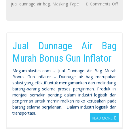
jual dunnage air bag
,
Masking Tape
Comments Off
on
Masking
Tape
dalam
Jual Dunnage Air Bag
Industri:
Arsitektur,
Murah Bonus Gun Inflator
Otomotif
&
Megumiplastics.com – Jual Dunnage Air Bag Murah
Pengemasan
Bonus Gun Inflator – Dunnage air bag merupakan
solusi yang efektif untuk mengamankan dan melindungi
barang-barang selama proses pengiriman. Produk ini
menjadi semakin penting dalam industri logistik dan
pengiriman untuk meminimalkan risiko kerusakan pada
barang selama perjalanan. Dalam industri logistik dan
transportasi,
READ MORE