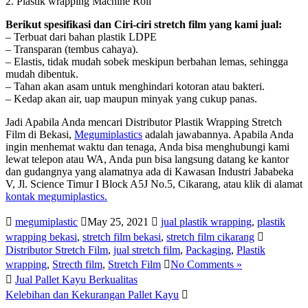
2. Plastik wrapping Machine Roll
Berikut spesifikasi dan Ciri-ciri stretch film yang kami jual:
– Terbuat dari bahan plastik LDPE
– Transparan (tembus cahaya).
– Elastis, tidak mudah sobek meskipun berbahan lemas, sehingga
mudah dibentuk.
– Tahan akan asam untuk menghindari kotoran atau bakteri.
– Kedap akan air, uap maupun minyak yang cukup panas.
Jadi Apabila Anda mencari Distributor Plastik Wrapping Stretch
Film di Bekasi,
Megumiplastics
adalah jawabannya. Apabila Anda
ingin menhemat waktu dan tenaga, Anda bisa menghubungi kami
lewat telepon atau WA, Anda pun bisa langsung datang ke kantor
dan gudangnya yang alamatnya ada di Kawasan Industri Jababeka
V, Jl. Science Timur I Block A5J No.5, Cikarang, atau klik di alamat
kontak megumiplastics.
megumiplastic
May 25, 2021
jual plastik wrapping
,
plastik
wrapping bekasi
,
stretch film bekasi
,
stretch film cikarang
Distributor Stretch Film
,
jual stretch film
,
Packaging
,
Plastik
wrapping
,
Strecth film
,
Stretch Film
No Comments »
Jual Pallet Kayu Berkualitas
Kelebihan dan Kekurangan Pallet Kayu